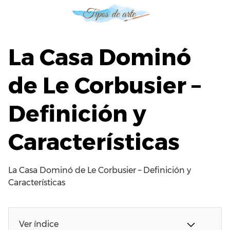
S
a
l
t
La Casa Dominó
a
r
de Le Corbusier –
a
l
Definición y
c
o
n
Características
t
e
n
La Casa Dominó de Le Corbusier – Definición y
i
Características
d
o
Ver índice