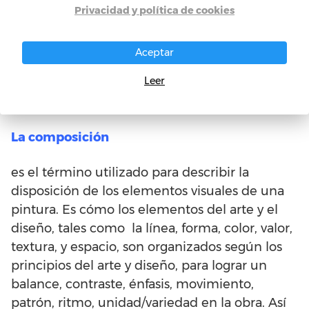
concedió la condición social de eruditos y
Privacidad y política de cookies
cortesanos, quienes firmaban sus obras,
decidían su diseño y a menudo su tema e
Aceptar
imágenes, y establecían una relación más
Leer
personal, aunque no siempre amistosa, con
sus patrones.
La composición
es el término utilizado para describir la
disposición de los elementos visuales de una
pintura. Es cómo los elementos del arte y el
diseño, tales como la línea, forma, color, valor,
textura, y espacio, son organizados según los
principios del arte y diseño, para lograr un
balance, contraste, énfasis, movimiento,
patrón, ritmo, unidad/variedad en la obra. Así