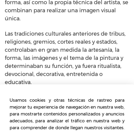
forma, así como la propia técnica del artista, se
combinan para realizar una imagen visual
única.
Las tradiciones culturales anteriores de tribus,
religiones, gremios, cortes reales y estados,
controlaban en gran medida la artesanía, la
forma, las imágenes y el tema de la pintura y
determinaban su función, ya fuera ritualista,
devocional, decorativa, entretenida o
educativa.
Los pintores se empleaban más como
Usamos cookies y otras técnicas de rastreo para
artesanos hábiles que como artistas creativos.
mejorar tu experiencia de navegación en nuestra web,
Posteriormente, la noción del buen artista se
para mostrarte contenidos personalizados y anuncios
adecuados, para analizar el tráfico en nuestra web y
desarrolló en Asia y en la Europa del
para comprender de donde llegan nuestros visitantes.
Renacimiento. A los pintores destacados se les