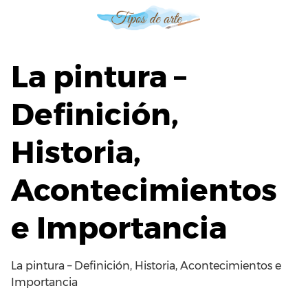
S
a
l
t
La pintura –
a
r
Definición,
a
l
Historia,
c
o
n
Acontecimientos
t
e
e Importancia
n
i
d
La pintura – Definición, Historia, Acontecimientos e
o
Importancia