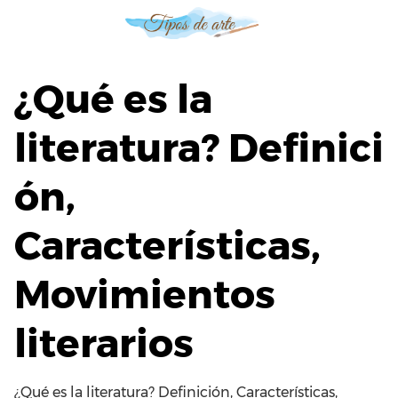
S
a
l
t
¿Qué es la
a
r
literatura? Definici
a
l
ón,
c
o
n
Características,
t
e
Movimientos
n
i
literarios
d
o
¿Qué es la literatura? Definición, Características,