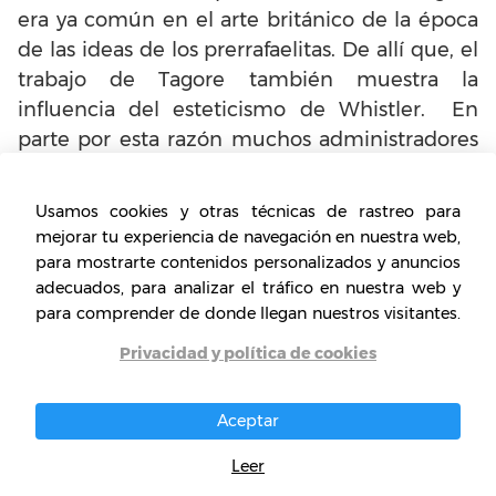
era ya común en el arte británico de la época
de las ideas de los prerrafaelitas. De allí que, el
trabajo de Tagore también muestra la
influencia del esteticismo de Whistler. En
parte por esta razón muchos administradores
del Artes británico simpatizaban con tales
ideas, sobre todo porque la filosofía hindú se
Usamos cookies y otras técnicas de rastreo para
estaba volviendo cada vez más influyente en el
mejorar tu experiencia de navegación en nuestra web,
oeste, después de la propagación del
para mostrarte contenidos personalizados y anuncios
movimiento de la Teosofía. Igualmente, Tagore
adecuados, para analizar el tráfico en nuestra web y
para comprender de donde llegan nuestros visitantes.
creía que las tradiciones indias podrían ser
adaptadas para expresar estos nuevos valores y
Privacidad y política de cookies
promover una cultura nacional India
progresiva.
Aceptar
Leer
¿Cuál es la importancia que