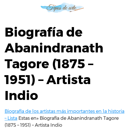
S
a
l
t
Biografía de
a
r
Abanindranath
a
l
Tagore (1875 –
c
o
n
1951) – Artista
t
e
Indio
n
i
d
Biografía de los artistas más importantes en la historia
o
– Lista
Estas en»
Biografía de Abanindranath Tagore
(1875 – 1951) – Artista Indio