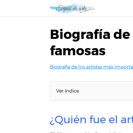
S
a
l
t
Biografía de
a
r
famosas
a
l
c
Biografía de los artistas más importan
o
n
t
e
Ver índice
n
i
d
¿Quién fue el ar
o