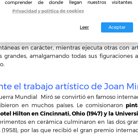
comprender de donde llegan nuestros visitantes.
ión por lo que, sus barcos eran a menudo i
Privacidad y política de cookies
Leer
Aceptar
vide su tiempo entre España y París. Ese año 
 combinados de mujeres, pájaros y estrellas. E
áneas en carácter, mientras ejecuta otras con ar
 grandes, amalgamando todas sus figuraciones ant
o.
te el trabajo artístico de Joan Mi
 Guerra Mundial Miró se convirtió en famoso interna
hibieron en muchos países. Le comisionaron
pin
hotel Hilton en Cincinnati, Ohio (1947) y la Univ
rimentos en cerámica culminaron en las dos gra
 (1958), por las que recibió el gran premio inter