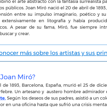
binó el arte abstracto con la
fantasía surrealista
pa
os públicos. Joan Miró nació el 20 de abril de 1893
nsión entre su impulso imaginario, poético y su 
 extensivamente en litografía y había produc
icos. A pesar de su fama, Miró, fue siempre intr
uscar y crear.
nocer más sobre los artistas y sus pri
 Joan Miró?
il de 1893, Barcelona, España, murió el 25 de dici
orfebre. Un artesano y austero hombre admirador d
te.
Según los deseos de sus padres, asistió a un co
en una oficina hasta que sufrió una crisis mental y