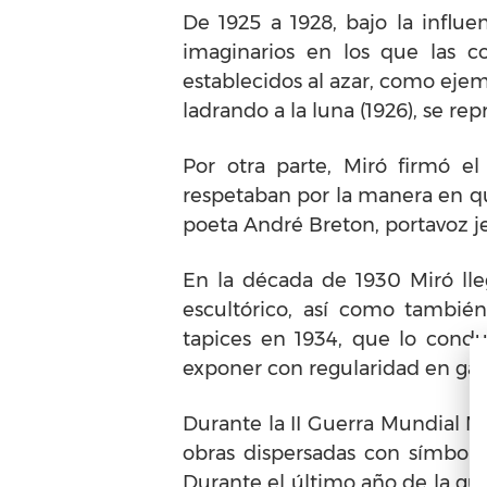
De 1925 a 1928, bajo la influe
imaginarios en los que las c
establecidos al azar, como ejem
ladrando a la luna (1926), se 
Por otra parte, Miró firmó e
respetaban por la manera en que
poeta André Breton, portavoz je
En la década de 1930 Miró lle
escultórico, así como también
tapices en 1934, que lo cond
exponer con regularidad en gale
Durante la II Guerra Mundial M
obras dispersadas con símbolo
Durante el último año de la gue