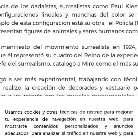
ncia de los dadaístas, surrealistas como Paul Klee
onfiguraciones lineales y manchas del color se 
plo de esta configuración está su obra, el Policía (
representan figuras de animales y seres humanos co
l manifiesto del movimiento surrealista en 1924
 él representó su cuadro del Reino de la experien
fe del surrealismo, catalogó a Miró como el más sur
gó a ser más experimental, trabajando con técni
 realizó la creación de decorados y vestuario pa
ujo a un interés por los murales monumentales.
rías francesas y americanas.
Usamos cookies y otras técnicas de rastreo para mejorar
tu experiencia de navegación en nuestra web, para
iró vuelve a España,
donde pintó las constelaciones
mostrarte contenidos personalizados y anuncios
s de los elementos del cosmos, expresando la col
adecuados, para analizar el tráfico en nuestra web y para
rra (1944), Miró, junto con su amigo de José Lloré