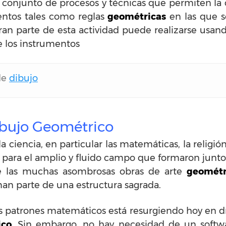
conjunto de procesos y técnicas que permiten la cr
ntos tales como reglas
geométricas
en las que se
gran parte de esta actividad puede realizarse usan
e los instrumentos
de
dibujo
ibujo Geométrico
 la ciencia, en particular las matemáticas, la religi
a para el amplio y fluido campo que formaron junt
e las muchas asombrosas obras de arte
geométr
an parte de una estructura sagrada.
s patrones matemáticos está resurgiendo hoy en dí
ico
. Sin embargo, no hay necesidad de un softwa