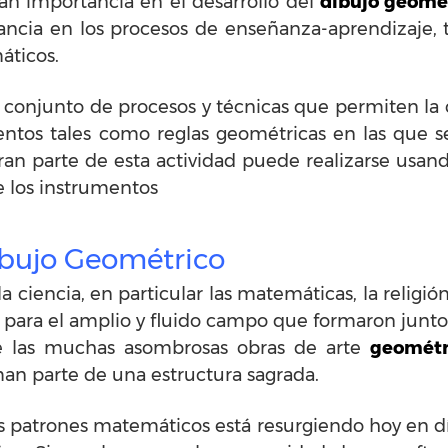
an importancia en el desarrollo del
dibujo geomé
ncia en los procesos de enseñanza-aprendizaje,
máticos.
conjunto de procesos y técnicas que permiten la cr
tos tales como reglas geométricas en las que se 
gran parte de esta actividad puede realizarse usan
e los instrumentos
ibujo Geométrico
 la ciencia, en particular las matemáticas, la religi
a para el amplio y fluido campo que formaron junt
e las muchas asombrosas obras de arte
geométr
an parte de una estructura sagrada.
s patrones matemáticos está resurgiendo hoy en dí