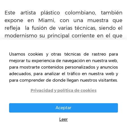
Este artista plástico colombiano, también
expone en Miami, con una muestra que
refleja la fusión de varias técnicas, siendo el
modernismo su principal corriente en el que
el pintor respeta las leyes estéticas.
Usamos cookies y otras técnicas de rastreo para
El pintor define su trabajo ubicado dentro de
mejorar tu experiencia de navegación en nuestra web,
la corriente del modernismo novedoso, y en el
para mostrarte contenidos personalizados y anuncios
que se puede ver la capacidad y la maestría
adecuados, para analizar el tráfico en nuestra web y
del artista.
para comprender de donde llegan nuestros visitantes.
Privacidad y política de cookies
Aceptar
Leer