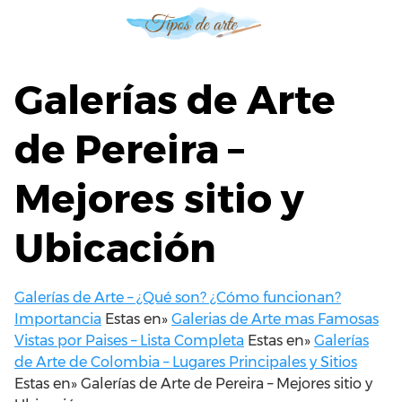
S
a
l
t
Galerías de Arte
a
r
de Pereira –
a
l
Mejores sitio y
c
o
n
Ubicación
t
e
n
Galerías de Arte – ¿Qué son? ¿Cómo funcionan?
i
Importancia
Estas en»
Galerias de Arte mas Famosas
d
Vistas por Paises – Lista Completa
Estas en»
Galerías
o
de Arte de Colombia – Lugares Principales y Sitios
Estas en»
Galerías de Arte de Pereira – Mejores sitio y