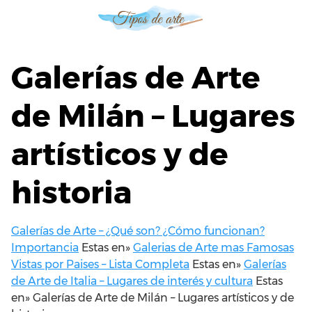
S
a
l
t
Galerías de Arte
a
r
de Milán – Lugares
a
l
artísticos y de
c
o
n
historia
t
e
n
Galerías de Arte – ¿Qué son? ¿Cómo funcionan?
i
Importancia
Estas en»
Galerias de Arte mas Famosas
d
Vistas por Paises – Lista Completa
Estas en»
Galerías
o
de Arte de Italia – Lugares de interés y cultura
Estas
en»
Galerías de Arte de Milán – Lugares artísticos y de