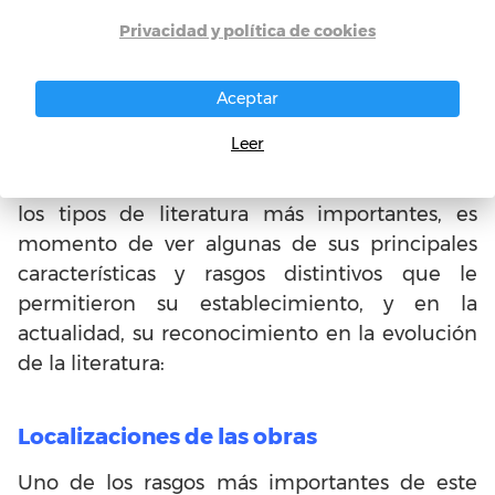
asesinatos, locura o muerte, entre otros.
Privacidad y política de cookies
Aceptar
Características principales de
la literatura gótica
Leer
Para comprender mejor los límites de uno de
los tipos de literatura más importantes, es
momento de ver algunas de sus principales
características y rasgos distintivos que le
permitieron su establecimiento, y en la
actualidad, su reconocimiento en la evolución
de la literatura:
Localizaciones de las obras
Uno de los rasgos más importantes de este