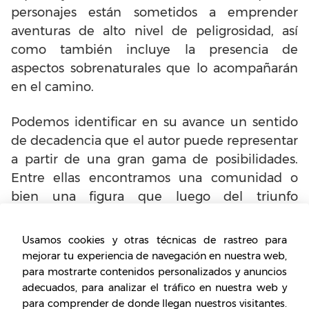
personajes están sometidos a emprender
aventuras de alto nivel de peligrosidad, así
como también incluye la presencia de
aspectos sobrenaturales que lo acompañarán
en el camino.
Podemos identificar en su avance un sentido
de decadencia que el autor puede representar
a partir de una gran gama de posibilidades.
Entre ellas encontramos una comunidad o
bien una figura que luego del triunfo
experimenta la decadencia progresivamente,
el paso de una familia de clase alta a clase
Usamos cookies y otras técnicas de rastreo para
baja, presencia de manifestaciones y
mejorar tu experiencia de navegación en nuestra web,
elementos inexplicables, personas que tras el
para mostrarte contenidos personalizados y anuncios
adecuados, para analizar el tráfico en nuestra web y
temor tienden a experimentar la aparición de
para comprender de donde llegan nuestros visitantes.
padecimientos físicos o mentales, maldiciones,