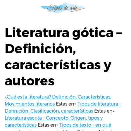
S
a
l
t
Literatura gótica –
a
r
Definición,
a
l
características y
c
o
n
autores
t
e
n
¿Qué es la literatura? Definición, Características,
i
Movimientos literarios
Estas en»
Tipos de literatura –
d
Definición, Clasificación, características
Estas en»
o
Literatura escrita – Concepto, Origen, tipos y
características
Estas en»
Tipos de texto – en qué