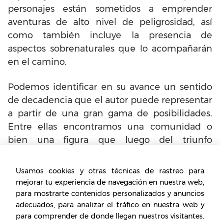
personajes están sometidos a emprender
aventuras de alto nivel de peligrosidad, así
como también incluye la presencia de
aspectos sobrenaturales que lo acompañarán
en el camino.
Podemos identificar en su avance un sentido
de decadencia que el autor puede representar
a partir de una gran gama de posibilidades.
Entre ellas encontramos una comunidad o
bien una figura que luego del triunfo
experimenta la decadencia progresivamente,
el paso de una familia de clase alta a clase
Usamos cookies y otras técnicas de rastreo para
baja, presencia de manifestaciones y
mejorar tu experiencia de navegación en nuestra web,
elementos inexplicables, personas que tras el
para mostrarte contenidos personalizados y anuncios
adecuados, para analizar el tráfico en nuestra web y
temor tienden a experimentar la aparición de
para comprender de donde llegan nuestros visitantes.
padecimientos físicos o mentales, maldiciones,