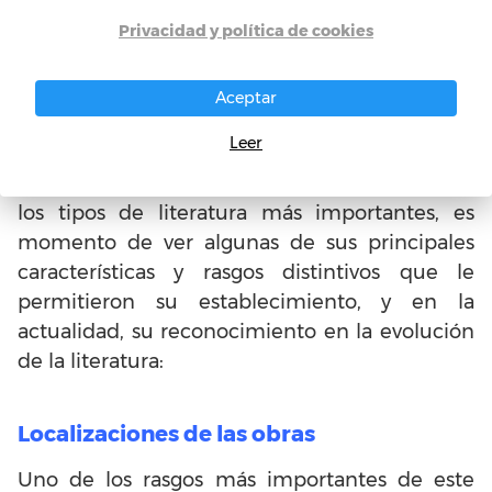
asesinatos, locura o muerte, entre otros.
Privacidad y política de cookies
Aceptar
Características principales de
la literatura gótica
Leer
Para comprender mejor los límites de uno de
los tipos de literatura más importantes, es
momento de ver algunas de sus principales
características y rasgos distintivos que le
permitieron su establecimiento, y en la
actualidad, su reconocimiento en la evolución
de la literatura:
Localizaciones de las obras
Uno de los rasgos más importantes de este