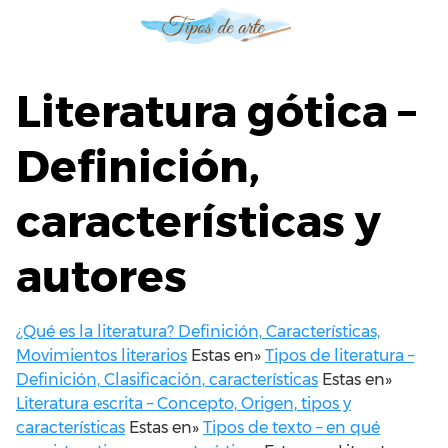
S
a
l
t
Literatura gótica –
a
r
Definición,
a
l
características y
c
o
n
autores
t
e
n
¿Qué es la literatura? Definición, Características,
i
Movimientos literarios
Estas en»
Tipos de literatura –
d
Definición, Clasificación, características
Estas en»
o
Literatura escrita – Concepto, Origen, tipos y
características
Estas en»
Tipos de texto – en qué