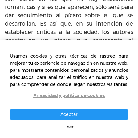
románticas y si es que aparecen, sólo será para
dar seguimiento al pícaro sobre el que se
desarrollan. Es así que, en su intención de
establecer críticas a la sociedad, los autores
construyen un pícaro que representa el
condicionamiento humano a partir de su
Usamos cookies y otras técnicas de rastreo para
propio origen vulgar y humilde, el poder de
mejorar tu experiencia de navegación en nuestra web,
otros sobre él, el uso que se le da como ser
para mostrarte contenidos personalizados y anuncios
humano reducido al servicio, entre otros
adecuados, para analizar el tráfico en nuestra web y
aspectos.
para comprender de donde llegan nuestros visitantes.
Privacidad y política de cookies
En cuanto al desarrollo de este tipo de textos,
los autores suelen usar un lenguaje bastante
sencillo y concreto que facilita la comprensión
Aceptar
del público común, de manera que no cuenta
Leer
con extravagancias o un lenguaje complejo en