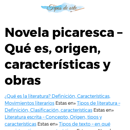
S
a
l
t
Novela picaresca –
a
r
Qué es, origen,
a
l
características y
c
o
n
obras
t
e
n
¿Qué es la literatura? Definición, Características,
i
Movimientos literarios
Estas en»
Tipos de literatura –
d
Definición, Clasificación, características
Estas en»
o
Literatura escrita – Concepto, Origen, tipos y
características
Estas en»
Tipos de texto – en qué