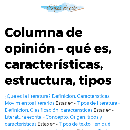
S
a
l
t
Columna de
a
r
opinión – qué es,
a
l
características,
c
o
n
estructura, tipos
t
e
n
¿Qué es la literatura? Definición, Características,
i
Movimientos literarios
Estas en»
Tipos de literatura –
d
Definición, Clasificación, características
Estas en»
o
Literatura escrita – Concepto, Origen, tipos y
características
Estas en»
Tipos de texto – en qué