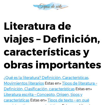
S
a
l
t
Literatura de
a
r
viajes – Definición,
a
l
características y
c
o
n
obras importantes
t
e
n
¿Qué es la literatura? Definición, Características,
i
Movimientos literarios
Estas en»
Tipos de literatura –
d
Definición, Clasificación, características
Estas en»
o
Literatura escrita – Concepto, Origen, tipos y
características
Estas en»
Tipos de texto – en qué