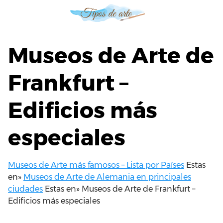
S
a
l
t
Museos de Arte de
a
r
Frankfurt –
a
l
Edificios más
c
o
n
especiales
t
e
n
Museos de Arte más famosos – Lista por Países
Estas
i
en»
Museos de Arte de Alemania en principales
d
ciudades
Estas en»
Museos de Arte de Frankfurt –
o
Edificios más especiales