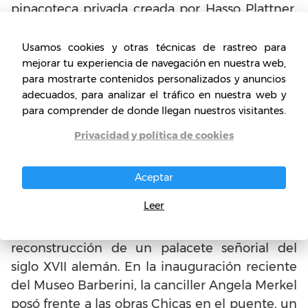
pinacoteca privada creada por Hasso Plattner,
magnate del ‘software’. El museo fue
establecido en un palacio barroco en la que
Usamos cookies y otras técnicas de rastreo para
fue la ciudad de la corte de los reyes de Prusia.
mejorar tu experiencia de navegación en nuestra web,
para mostrarte contenidos personalizados y anuncios
Este museo abre dos exposiciones con un total
adecuados, para analizar el tráfico en nuestra web y
de 170 obras, la mayoría de fondos propios. Las
para comprender de donde llegan nuestros visitantes.
muestras están centradas en el impresionismo
Privacidad y política de cookies
una de ellas y la otra, en las vanguardias del
siglo XX. Igualmente, el museo cuenta con
obras de Monet, Munch, Renoir, Kandinsky,
Aceptar
Warhol, entre otros.
Leer
Este museo de arte se ubicó en la
reconstrucción de un palacete señorial del
siglo XVII alemán. En la inauguración reciente
del Museo Barberini, la canciller Angela Merkel
posó frente a las obras Chicas en el puente, un