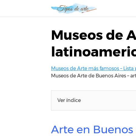
S
a
l
t
Museos de Ar
a
r
latinoameri
a
l
c
Museos de Arte más famosos – Lista 
o
Museos de Arte de Buenos Aires – ar
n
t
e
n
Ver índice
i
d
o
Arte en Buenos 