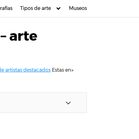
rafías
Tipos de arte
Museos
– arte
e artistas destacados
Estas en»