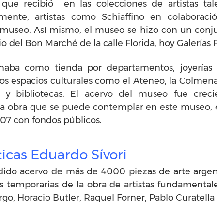
que recibió en las colecciones de artistas ta
mente, ​artistas como Schiaffino en colaboraci
useo. Así mismo, el museo se hizo con un conjunt
o del Bon Marché de la calle Florida,​ hoy Galerías P
naba como tienda por departamentos, joyerías
s espacios culturales como el Ateneo, la Colmena, 
l y bibliotecas. El acervo del museo fue crec
na obra que se puede contemplar en este museo, e
07 con fondos públicos.
icas Eduardo Sívori
ido acervo de más de 4000 piezas de arte argenti
emporarias de la obra de artistas fundamentales 
ergo, Horacio Butler, Raquel Forner, Pablo Curatell