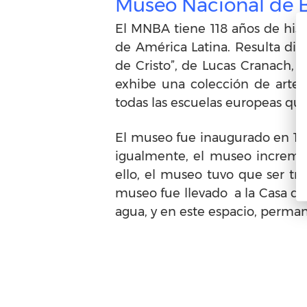
Museo Nacional de B
El MNBA tiene 118 años de histo
de América Latina. Resulta dif
de Cristo”, de Lucas Cranach, d
exhibe una colección de arte a
todas las escuelas europeas qu
El museo fue inaugurado en 1895
igualmente, el museo increme
ello, el museo tuvo que ser tr
museo fue llevado a la Casa de
agua, y en este espacio, perman