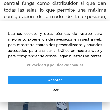
central funge como distribuidor al que dan
todas las salas, lo que permite una máxima
configuración de armado de la exposición,
ocupando la totalidad de salas, pero a la vez
diferenciadas. Este espacio “panóptico” se
Usamos cookies y otras técnicas de rastreo para
transforma en un elemento central del
mejorar tu experiencia de navegación en nuestra web,
proyecto al hacer multiplicar las relaciones
para mostrarte contenidos personalizados y anuncios
tanto funcionales como espaciales,
adecuados, para analizar el tráfico en nuestra web y
permitiendo ver el área de salas como un
para comprender de donde llegan nuestros visitantes.
único gran lugar integrado.
Privacidad y política de cookies
Aceptar
Leer