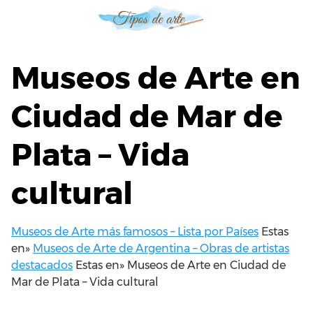
S
a
l
t
Museos de Arte en
a
r
Ciudad de Mar de
a
l
Plata – Vida
c
o
n
cultural
t
e
n
Museos de Arte más famosos – Lista por Países
Estas
i
en»
Museos de Arte de Argentina – Obras de artistas
d
destacados
Estas en»
Museos de Arte en Ciudad de
o
Mar de Plata – Vida cultural