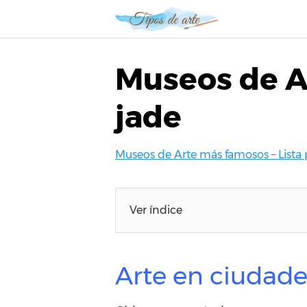
S
a
l
t
Museos de Ar
a
r
jade
a
l
c
Museos de Arte más famosos – Lista 
o
n
t
e
Ver índice
n
i
d
Arte en ciudade
o