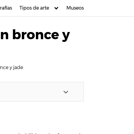
rafías
Tipos de arte
Museos
en bronce y
nce y jade