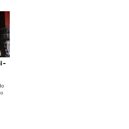
 –
do
do