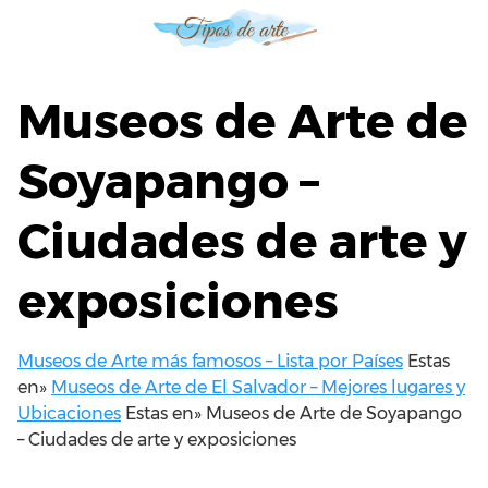
S
a
l
t
Museos de Arte de
a
r
Soyapango –
a
l
Ciudades de arte y
c
o
n
exposiciones
t
e
n
Museos de Arte más famosos – Lista por Países
Estas
i
en»
Museos de Arte de El Salvador – Mejores lugares y
d
Ubicaciones
Estas en»
Museos de Arte de Soyapango
o
– Ciudades de arte y exposiciones