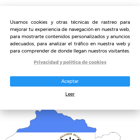
Museos de arte de El
Usamos cookies y otras técnicas de rastreo para
Salvador
mejorar tu experiencia de navegación en nuestra web,
para mostrarte contenidos personalizados y anuncios
adecuados, para analizar el tráfico en nuestra web y
para comprender de donde llegan nuestros visitantes.
Ofertando también, recorridos guiados por las
salas permanentes de exposición, con una
Privacidad y política de cookies
muestra temporal del colectivo Fotobiósfera.
Aceptar
A continuación se presenta una reseña de los
Leer
museos de arte de esta ciudad.