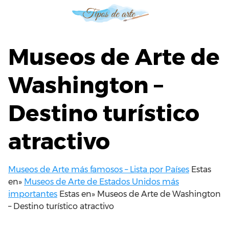
S
a
l
t
Museos de Arte de
a
r
Washington –
a
l
Destino turístico
c
o
n
atractivo
t
e
n
Museos de Arte más famosos – Lista por Países
Estas
i
en»
Museos de Arte de Estados Unidos más
d
importantes
Estas en»
Museos de Arte de Washington
o
– Destino turístico atractivo