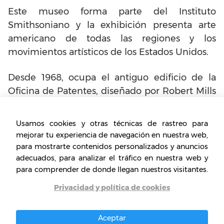
Este museo forma parte del Instituto
Smithsoniano y la exhibición presenta arte
americano de todas las regiones y los
movimientos artísticos de los Estados Unidos.
Desde 1968, ocupa el antiguo edificio de la
Oficina de Patentes, diseñado por Robert Mills
en estilo neogriego y construido entre 1836-
1867, que comparte espacio con otro museo
Usamos cookies y otras técnicas de rastreo para
smithsoniano, como lo es la galería nacional
mejorar tu experiencia de navegación en nuestra web,
de retratos. Así mismo, el museo cuenta con
para mostrarte contenidos personalizados y anuncios
dos espacios públicos considerados
adecuados, para analizar el tráfico en nuestra web y
para comprender de donde llegan nuestros visitantes.
innovadores el Luce Fundation Center for
American Art y el Centro de Conservación
Privacidad y política de cookies
Lunder.
Aceptar