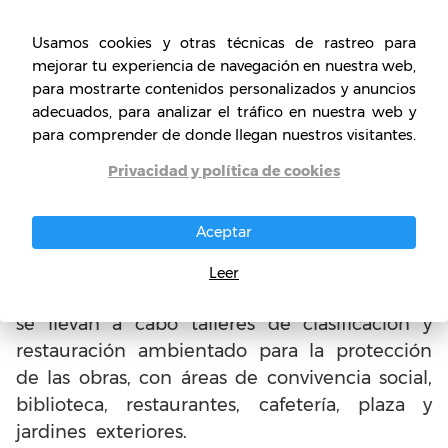
Museo Arte Guatemala (MAG)
Usamos cookies y otras técnicas de rastreo para
mejorar tu experiencia de navegación en nuestra web,
Este museo fue establecido por la Fundación
para mostrarte contenidos personalizados y anuncios
para las Bella Artes y la Cultura (FUNBA),
adecuados, para analizar el tráfico en nuestra web y
para comprender de donde llegan nuestros visitantes.
siendo un espacio para la exposición de arte
permanente y temporal. Igualmente, el MAG
Privacidad y política de cookies
se encuentra ubicado en la ciudad histórica de
Antigua Guatemala y tiene un auditorio con
Aceptar
butacas para 200 personas.
Leer
En este hermoso museo se muestran obras y
se llevan a cabo talleres de clasificación y
restauración ambientado para la protección
de las obras, con áreas de convivencia social,
biblioteca, restaurantes, cafetería, plaza y
jardines exteriores.