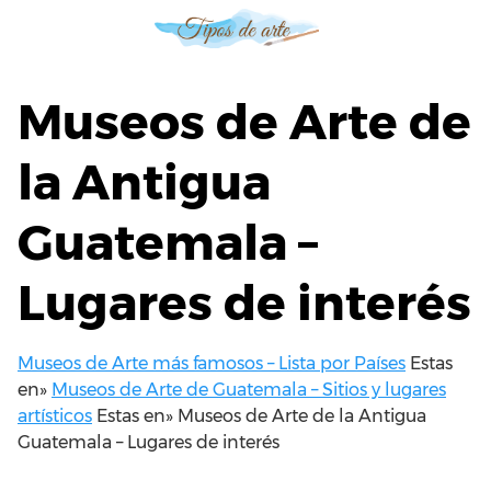
S
a
l
t
Museos de Arte de
a
r
la Antigua
a
l
Guatemala –
c
o
n
Lugares de interés
t
e
n
Museos de Arte más famosos – Lista por Países
Estas
i
en»
Museos de Arte de Guatemala – Sitios y lugares
d
artísticos
Estas en»
Museos de Arte de la Antigua
o
Guatemala – Lugares de interés