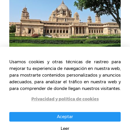
Usamos cookies y otras técnicas de rastreo para
mejorar tu experiencia de navegación en nuestra web,
Museos en Bombay
para mostrarte contenidos personalizados y anuncios
Uno de los aspectos que impacta de está
adecuados, para analizar el tráfico en nuestra web y
para comprender de donde llegan nuestros visitantes.
ciudad es su arquitectura, con un estilo
diferente y particularidades únicas. Por ello, la
Privacidad y política de cookies
característica más esencial de la moderna
ciudad de Mumbai sigue siendo sus castillos y
Aceptar
templos. Los turistas descubrirán una ciudad
de enorme diversidad en los espacios
Leer