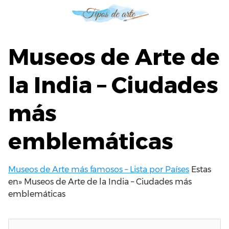
S
a
l
t
Museos de Arte de
a
r
la India – Ciudades
a
l
más
c
o
n
emblemáticas
t
e
n
Museos de Arte más famosos – Lista por Países
Estas
i
en»
Museos de Arte de la India – Ciudades más
d
emblemáticas
o