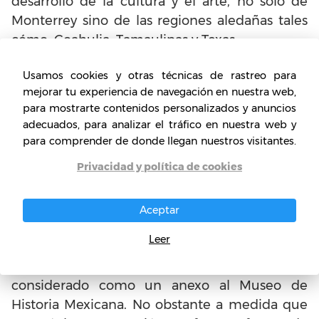
desarrollo de la cultura y el arte, no solo de
Monterrey sino de las regiones aledañas tales
cómo: Coahulia, Tamaulipas y Texas.
Las muestras están colocadas con una
Usamos cookies y otras técnicas de rastreo para
mejorar tu experiencia de navegación en nuestra web,
secuencia en retrospectiva de las obras y
para mostrarte contenidos personalizados y anuncios
objetos de arte que va desde la actualidad
adecuados, para analizar el tráfico en nuestra web y
hasta tiempos antiguos. Así mismo, el recinto
para comprender de donde llegan nuestros visitantes.
del museo también ha expuesto obras de
Privacidad y política de cookies
artistas a nivel internacional. Igualmente, el
museo fue inaugurado en el 2007 y celebra
cada año el Forum Universal de las culturas de
Aceptar
Monterrey.
Leer
En el proyecto inicial el museo fue
considerado como un anexo al Museo de
Historia Mexicana. No obstante a medida que