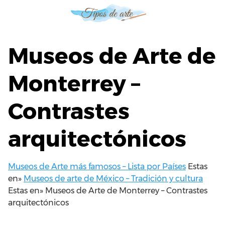
S
a
l
t
Museos de Arte de
a
r
Monterrey –
a
l
Contrastes
c
o
n
arquitectónicos
t
e
n
Museos de Arte más famosos – Lista por Países
Estas
i
en»
Museos de arte de México – Tradición y cultura
d
Estas en»
Museos de Arte de Monterrey – Contrastes
o
arquitectónicos