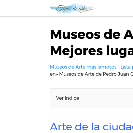
S
a
l
t
Museos de Ar
a
r
Mejores luga
a
l
c
Museos de Arte más famosos – Lista 
o
en»
Museos de Arte de Pedro Juan Ca
n
t
e
n
Ver índice
i
d
o
Arte de la ciud