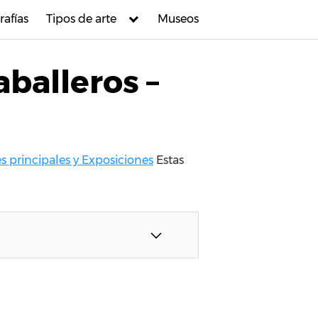
rafías
Tipos de arte
Museos
balleros –
 principales y Exposiciones
Estas