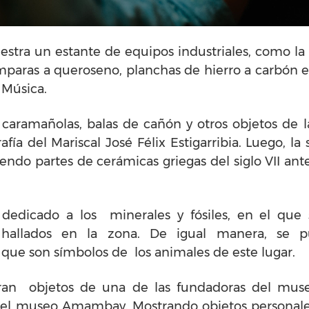
estra un estante de equipos industriales, como la 
ámparas a queroseno, planchas de hierro a carbón 
 Música.
s caramañolas, balas de cañón y otros objetos de l
ía del Mariscal José Félix Estigarribia. Luego, la
iendo partes de cerámicas griegas del siglo VII an
 dedicado a los minerales y fósiles, en el que
co hallados en la zona. De igual manera, se 
que son símbolos de los animales de este lugar.
ran objetos de una de las fundadoras del museo,
del museo Amambay. Mostrando objetos personale