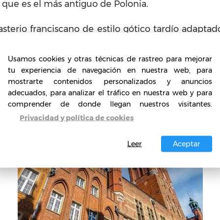
 que es el más antiguo de Polonia.
asterio franciscano de estilo gótico tardío adapta
useo Municipal fue desarrollado por la Fundación
e su colección pertenecía a la colección de Jacob
Usamos cookies y otras técnicas de rastreo para mejorar
bujos y grabados de maestros europeos desde final
tu experiencia de navegación en nuestra web, para
 ciudad en el testamento del dueño.
mostrarte contenidos personalizados y anuncios
adecuados, para analizar el tráfico en nuestra web y para
comprender de donde llegan nuestros visitantes.
Privacidad y política de cookies
Leer
Aceptar