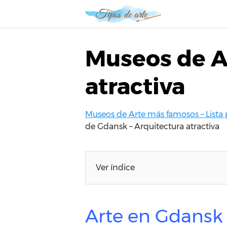
S
a
l
t
Museos de A
a
r
atractiva
a
l
c
Museos de Arte más famosos – Lista 
o
de Gdansk – Arquitectura atractiva
n
t
e
n
Ver índice
i
d
o
Arte en Gdansk