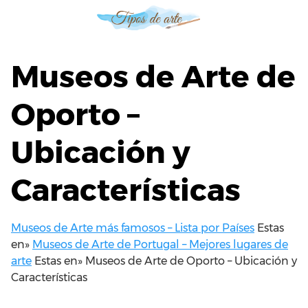
S
a
l
t
Museos de Arte de
a
r
Oporto –
a
l
Ubicación y
c
o
n
Características
t
e
n
Museos de Arte más famosos – Lista por Países
Estas
i
en»
Museos de Arte de Portugal – Mejores lugares de
d
arte
Estas en»
Museos de Arte de Oporto – Ubicación y
o
Características