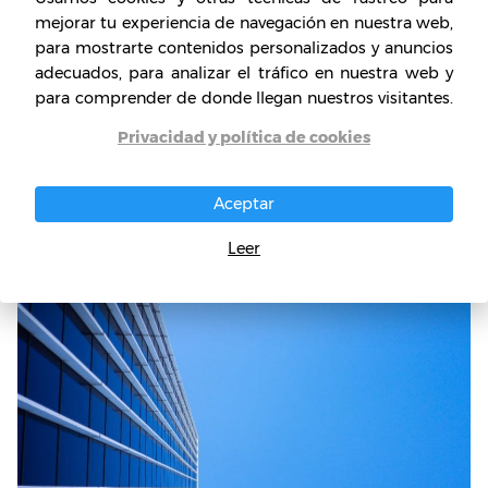
mejorar tu experiencia de navegación en nuestra web,
Ayuntamiento de Gaia.
para mostrarte contenidos personalizados y anuncios
adecuados, para analizar el tráfico en nuestra web y
Las Galerías forman parte del núcleo
para comprender de donde llegan nuestros visitantes.
museológico de la Casa Museo, siendo que las
Privacidad y política de cookies
colecciones de ambas unidades permiten en
su globalidad, dar una visión integral de las
artes visuales del siglo XIX y de las primeras
Aceptar
décadas del XX.
Leer