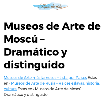
S
a
l
t
Museos de Arte de
a
r
Moscú –
a
l
Dramático y
c
o
n
distinguido
t
e
n
Museos de Arte más famosos – Lista por Países
Estas
i
en»
Museos de Arte de Rusia – Raíces eslavas, historia,
d
cultura
Estas en»
Museos de Arte de Moscú –
o
Dramático y distinguido