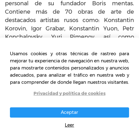
personal de su fundador Boris mentas.
Contiene más de 70 obras de arte de
destacados artistas rusos como: Konstantin
Korovin, Igor Grabar, Konstantin Yuon, Petr
Konchalovsky, Yuri Pimenov, así como
también las obras de Boris Kustodiev y
Valentin Serov.
Usamos cookies y otras técnicas de rastreo para
mejorar tu experiencia de navegación en nuestra web,
para mostrarte contenidos personalizados y anuncios
El trabajo realizado por el equipo del Museo
adecuados, para analizar el tráfico en nuestra web y
en los últimos años ha sido reconocido por la
para comprender de donde llegan nuestros visitantes.
comunidad internacional de arte y fue
Privacidad y política de cookies
incluido como miembro del prestigioso
Consejo Internacional de Museos (ICOM).
Aceptar
Leer