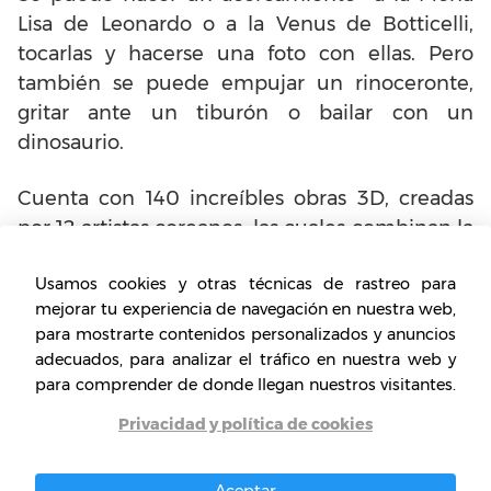
Lisa de Leonardo o a la Venus de Botticelli,
tocarlas y hacerse una foto con ellas. Pero
también se puede empujar un rinoceronte,
gritar ante un tiburón o bailar con un
dinosaurio.
Cuenta con 140 increíbles obras 3D, creadas
por 12 artistas coreanos, las cuales combinan la
pintura y el relieve. No se trata de simples
Usamos cookies y otras técnicas de rastreo para
piezas de arte, la particularidad de este
mejorar tu experiencia de navegación en nuestra web,
recinto, es que permite a los visitantes ser
para mostrarte contenidos personalizados y anuncios
parte de la composición e interactuar con
adecuados, para analizar el tráfico en nuestra web y
ellas.
para comprender de donde llegan nuestros visitantes.
Privacidad y política de cookies
Museo Wihan Sian
Aceptar