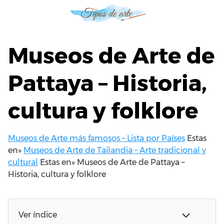
S
a
l
t
Museos de Arte de
a
r
Pattaya – Historia,
a
l
cultura y folklore
c
o
n
t
Museos de Arte más famosos – Lista por Países
Estas
e
en»
Museos de Arte de Tailandia – Arte tradicional y
n
cultural
Estas en»
Museos de Arte de Pattaya –
i
Historia, cultura y folklore
d
o
Ver índice