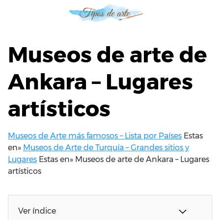
S
a
l
t
Museos de arte de
a
r
Ankara – Lugares
a
l
artísticos
c
o
n
t
Museos de Arte más famosos – Lista por Países
Estas
e
en»
Museos de Arte de Turquía – Grandes sitios y
n
Lugares
Estas en»
Museos de arte de Ankara – Lugares
i
artísticos
d
o
Ver índice