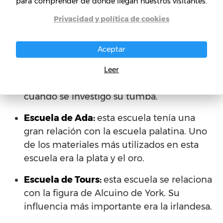
para comprender de donde llegan nuestros visitantes.
construcción de diversas escuelas en las cuales
se representan las miniaturas carolingias. Un
Privacidad y política de cookies
ejemplo de estas escuelas podría ser:
Aceptar
Escuela palatina:
se creó en la corte y cuya
tracción dice que se encontró por Otón III
Leer
en los pies del fallecido Carlomagno
cuando se investigó su tumba.
Escuela de Ada:
esta escuela tenía una
gran relación con la escuela palatina. Uno
de los materiales más utilizados en esta
escuela era la plata y el oro.
Escuela de Tours:
esta escuela se relaciona
con la figura de Alcuino de York. Su
influencia más importante era la irlandesa.