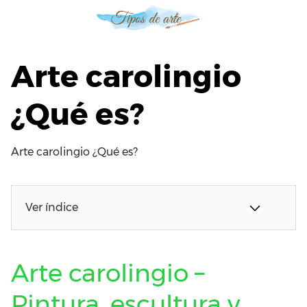
S
a
l
t
Arte carolingio
a
r
¿Qué es?
a
l
c
Arte carolingio ¿Qué es?
o
n
t
e
Ver índice
n
i
d
Arte carolingio –
o
Pintura, escultura y