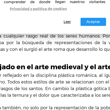
comprender de donde llegan nuestros visitantes.
 observar la oposición que había entre la abstracció
Privacidad y política de cookies
de arte que encontraron era el realismo tan imp
tradas en las cuevas de Altamira.
Leer
Aceptar
finía a este tipo de arte como una búsqueda consta
cualquier rasgo real de los seres humanos. Por e
ba por la búsqueda de representaciones de la v
osas y con el surgió el arte roma que desarrollo lo
lejado en el arte medieval y el a
 reflejado en la disciplina plástica románica, al i
iano. Todos estos estilos de arte se relacionan con 
s rasgos de los santos. En cambio la plástica gótic
ellas la ternura y el dolor que caracterizaba a los s
a
también, no solo por la representación de la pobr