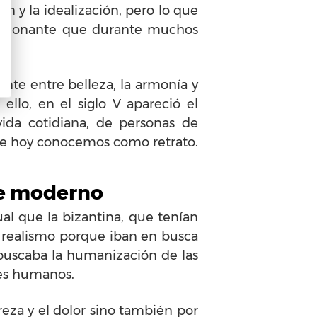
n y la idealización, pero lo que
resionante que durante muchos
nte entre belleza, la armonía y
llo, en el siglo V apareció el
ida cotidiana, de personas de
 que hoy conocemos como retrato.
rte moderno
gual que la bizantina, que tenían
el realismo porque iban en busca
a buscaba la humanización de las
eres humanos.
eza y el dolor sino también por