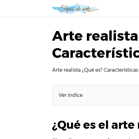
S
a
l
t
Arte realista
a
r
Característi
a
l
c
Arte realista ¿Qué es? Características
o
n
t
e
Ver índice
n
i
d
¿Qué es el arte 
o