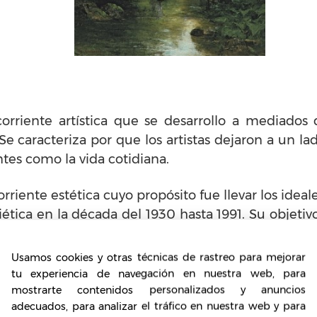
orriente artística que se desarrollo a mediados 
 caracteriza por que los artistas dejaron a un la
tes como la vida cotidiana.
rriente estética cuyo propósito fue llevar los idea
ética en la década del 1930 hasta 1991. Su objetiv
Usamos cookies y otras técnicas de rastreo para mejorar
tu experiencia de navegación en nuestra web, para
ejado en el arte antiguo y prehis
mostrarte contenidos personalizados y anuncios
adecuados, para analizar el tráfico en nuestra web y para
os sabe, las primeras representaciones artísticas 