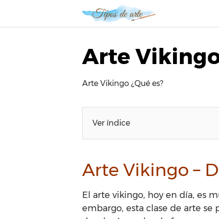
S
a
l
t
Arte Vikingo
a
r
a
Arte Vikingo ¿Qué es?
l
c
o
n
Ver índice
t
e
n
Arte Vikingo – D
i
d
o
El arte vikingo, hoy en día, e
embargo, esta clase de arte se 