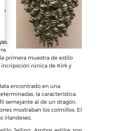
e
tán
s
os
yas,
rre
la primera muestra de estilo
 incripsción rúnica de Kirk y
 plata encontrado en una
eterminadas, la característica
fil semejante al de un dragón.
nes mostraban los colmillos. El
s irlandeses.
tilo Jelling. Ambos estilos son