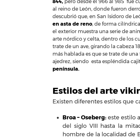
844,
pero desde el 966 al 985 fue c
al reino de León, donde fueron derr
descubrió que, en San Isidoro de L
en asta de reno
, de forma cilíndri
el exterior muestra una serie de an
arte nórdico y celta, dentro de los 
trate de un ave, girando la cabeza 180
más hablada es que se trate de una f
ajedrez, siendo esta espléndida caj
península.
Estilos del arte vik
Existen diferentes estilos que ca
Broa – Oseberg:
este estilo 
del siglo VIII hasta la m
hombre de la localidad de 