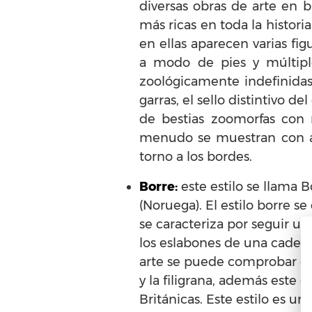
diversas obras de arte en b
más ricas en toda la histori
en ellas aparecen varias fi
a modo de pies y múltiple
zoológicamente indefinidas
garras, el sello distintivo d
de bestias zoomorfas con 
menudo se muestran con arc
torno a los bordes.
Borre:
este estilo se llama 
(Noruega). El estilo borre se 
se caracteriza por seguir u
los eslabones de una cadena
arte se puede comprobar el 
y la filigrana, además este e
Británicas. Este estilo es u