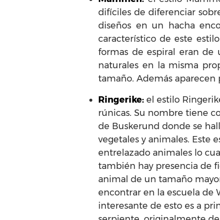
difíciles de diferenciar so
diseños en un hacha enc
característico de este esti
formas de espiral eran de 
naturales en la misma prop
tamaño. Además aparecen po
Ringerike:
el estilo Ringeri
rúnicas. Su nombre tiene c
de Buskerund donde se hall
vegetales y animales. Este es
entrelazado animales lo cu
también hay presencia de fi
animal de un tamaño mayor 
encontrar en la escuela de
interesante de esto es a prin
serpiente, originalmente de