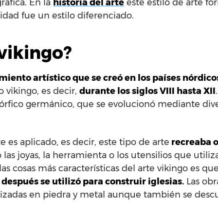
áfica. En la
historia del arte
este estilo de arte f
dad fue un estilo diferenciado.
 vikingo?
iento artístico que se creó en los países nórdico
 vikingo, es decir,
durante los siglos VIII hasta XII
rfico germánico, que se evolucionó mediante diver
e es aplicado, es decir, este tipo de arte
recreaba o
s joyas, la herramienta o los utensilios que utiliza
as cosas más características del arte vikingo es qu
 después se utilizó para construir iglesias.
Las obr
alizadas en piedra y metal aunque también se descu