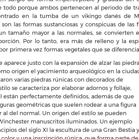
bre todo porque ambos pertenecen al periodo de tra
ontrado en la tumba de un vikingo danés de M
lo son las formas sustanciosas y conspicuas de las
un tamaño mayor a las normales, se convierten e
orción. Por lo tanto, era más de relleno y la es
r primera vez formas vegetales que se diferencia
ke aparece justo con la expansión de alzar las piedr
omo origen el yacimiento arqueológico en la ciuda
aron varias piedras rúnicas con decorados de
tilo se caracteriza por elaborar adornos y follaje,
al están perfectamente definidos, además de que
guras geométricas que suelen rodear a una figura
al del normal. Un origen del estilo se pueden
 Winchester manuscritos iluminados. Un ejemplo
cipios del siglo XI la escultura de una Gran Bestia y
 color y una inscripción rúnica, que forma parte de