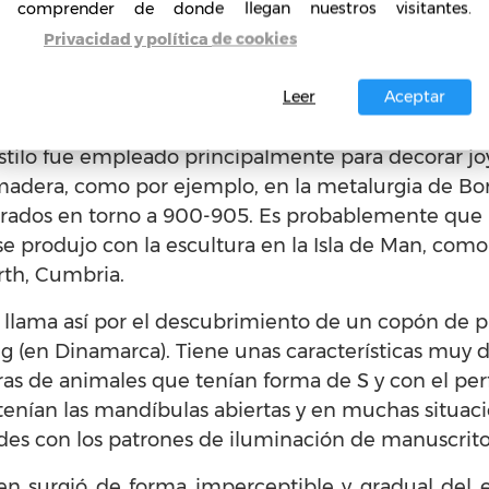
tia de agarre y el llamado «anillo de trenza» que s
comprender de donde llegan nuestros visitantes.
étrico, con dos bandas,unidos por anillos que es
Privacidad y política de cookies
bién son comunes trenzados, anillos y nudos, y lo
udo tratados creándoles muescas para imitar la
Leer
Aceptar
ejores piezas. Los motivos vegetales fueron adoptad
 estilo fue empleado principalmente para decorar jo
 madera, como por ejemplo, en la metalurgia de Bo
rrados en torno a 900-905. Es probablemente que 
 se produjo con la escultura en la Isla de Man, como
rth, Cumbria.
e le llama así por el descubrimiento de un copón de
ng (en Dinamarca). Tiene unas características muy d
ras de animales que tenían forma de S y con el per
enían las mandíbulas abiertas y en muchas situacio
ades con los patrones de iluminación de manuscrito
n surgió de forma imperceptible y gradual del es