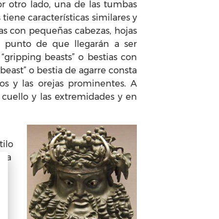
or otro lado, una de las tumbas
tiene características similares y
tias con pequeñas cabezas, hojas
el punto de que llegarán a ser
“gripping beasts” o bestias con
 beast” o bestia de agarre consta
s y las orejas prominentes. A
cuello y las extremidades y en
tilo
o a
de
ón