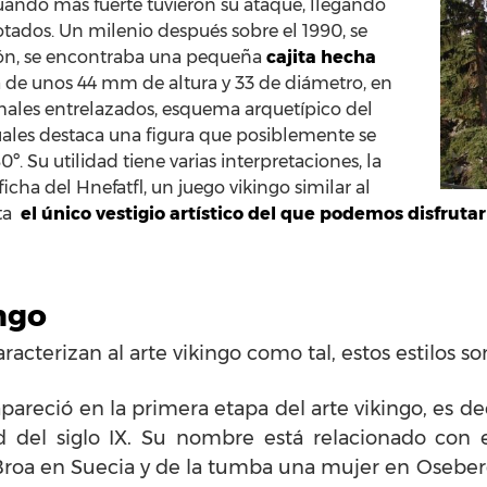
uando más fuerte tuvieron su ataque, llegando
otados. Un milenio después sobre el 1990, se
eón, se encontraba una pequeña
cajita hecha
ca de unos 44 mm de altura y 33 de diámetro, en
imales entrelazados, esquema arquetípico del
cuales destaca una figura que posiblemente se
º. Su utilidad tiene varias interpretaciones, la
icha del Hnefatfl, un juego vikingo similar al
ita
el único vestigio artístico del que podemos disfruta
ingo
racterizan al arte vikingo como tal, estos estilos so
apareció en la primera etapa del arte vikingo, es dec
itad del siglo IX. Su nombre está relacionado c
Broa en Suecia y de la tumba una mujer en Oseberg