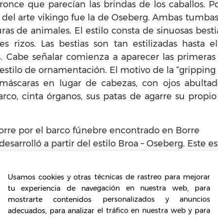
ronce que parecían las brindas de los caballos. P
a del arte vikingo fue la de Oseberg. Ambas tumbas 
guras de animales. El estilo consta de sinuosas bes
s rizos. Las bestias son tan estilizadas hasta 
. Cabe señalar comienza a aparecer las primeras 
el estilo de ornamentación. El motivo de la “gripping
máscaras en lugar de cabezas, con ojos abultado
o, cinta órganos, sus patas de agarre su propio 
Borre por el barco fúnebre encontrado en Borre
desarrolló a partir del estilo Broa – Oseberg. Este es
n patrón trenzado en diferentes líneas, muy parecid
, además tiene formas simétricas. Con este estilo 
Usamos cookies y otras técnicas de rastreo para mejorar
desarrollo de las técnicas usadas para la granulaci
tu experiencia de navegación en nuestra web, para
stilo destacó principalmente en las Islas
mostrarte contenidos personalizados y anuncios
n descendiente directo del estilo Broa. Tiene dos
adecuados, para analizar el tráfico en nuestra web y para