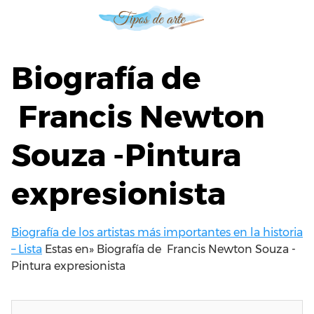
S
a
l
t
Biografía de
a
r
Francis Newton
a
l
Souza -Pintura
c
o
n
expresionista
t
e
n
Biografía de los artistas más importantes en la historia
i
– Lista
Estas en»
Biografía de Francis Newton Souza -
d
Pintura expresionista
o