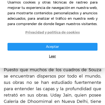
Usamos cookies y otras técnicas de rastreo para
durante su vida. Sin embargo, fueron vendidos
mejorar tu experiencia de navegación en nuestra web,
por colosales precios en varios post de
para mostrarte contenidos personalizados y anuncios
subastas después de su muerte. En la
adecuados, para analizar el tráfico en nuestra web y
actualidad, sus pinturas adornan las paredes
para comprender de donde llegan nuestros visitantes.
de muchos museos en todo el mundo.
Privacidad y política de cookies
¿Cuál es la importancia de la
Aceptar
vida y obra de Francis Newton
Leer
Souza?
Puesto que muchos de los cuadros de Souza
se encuentran dispersos por todo el mundo,
sus obras no se han estudiado fuertemente
para entender las capas y la profundidad que
retrató en sus obras. Uday Jain, quien posee
Galería de Dhoomimal en Nueva Delhi, tiene