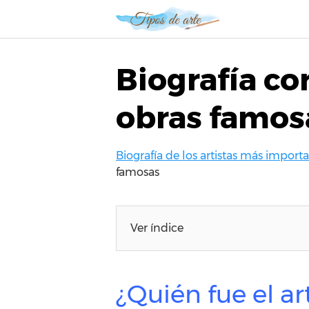
S
a
l
t
Biografía co
a
r
obras famos
a
l
c
Biografía de los artistas más importan
o
famosas
n
t
e
n
Ver índice
i
d
o
¿Quién fue el a