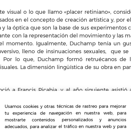
isual o lo que llamo «placer retiniano», conside
sados en el concepto de creación artística y, por
a y la óptica que son la base de sus experimentos co
ante con la representación del movimiento y las m
quel momento. Igualmente, Duchamp tenía un gusto
versivo, lleno de insinuaciones sexuales, que se 
l. Por lo que, Duchamp formó retruécanos de l
isuales. La dimensión lingüística de su obra en part
ió a Francis Picabia, y al año siguiente asistió
Apollinaire Guillaume. Esta experiencia, las parce
lar, causaron una profunda impresión sobre Ducha
Usamos cookies y otras técnicas de rastreo para mejorar
tu experiencia de navegación en nuestra web, para
tor era mucho mejor ser influenciado por un escr
mostrarte contenidos personalizados y anuncios
da de género influiría en el artista para desarrollar
adecuados, para analizar el tráfico en nuestra web y para
p emigra a Nueva York y fabrica varios ready-ma