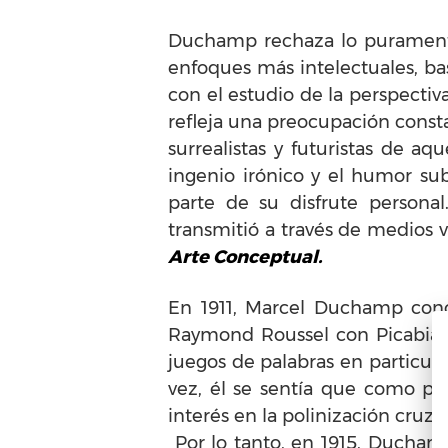
Duchamp rechaza lo puramente v
enfoques más intelectuales, ba
con el estudio de la perspectiv
refleja una preocupación const
surrealistas y futuristas de a
ingenio irónico y el humor sub
parte de su disfrute persona
transmitió a través de medios v
Arte Conceptual.
En 1911, Marcel Duchamp conoc
Raymond Roussel con Picabia y 
juegos de palabras en particu
vez, él se sentía que como pin
interés en la polinización cruza
Por lo tanto, en 1915, Ducham