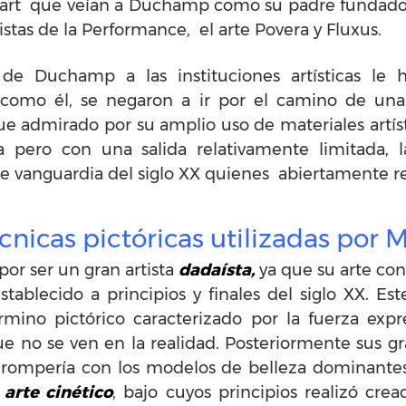
p art que veían a Duchamp como su padre fundador
istas de la Performance, el arte Povera y Fluxus.
l de Duchamp a las instituciones artísticas le
 como él, se negaron a ir por el camino de una c
e admirado por su amplio uso de materiales artíst
 pero con una salida relativamente limitada,
e vanguardia del siglo XX quienes abiertamente re
écnicas pictóricas utilizadas po
r ser un gran artista
dadaísta,
ya que su arte cons
stablecido a principios y finales del siglo XX. Este
érmino pictórico caracterizado por la fuerza exp
ue no se ven en la realidad. Posteriormente sus g
, rompería con los modelos de belleza dominante
arte cinético
, bajo cuyos principios realizó crea