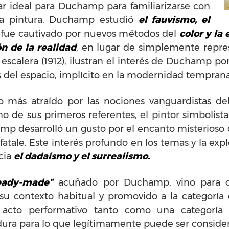
gar ideal para Duchamp para familiarizarse con
la pintura. Duchamp estudió
el fauvismo, el
 fue cautivado por nuevos métodos del
color y la
n de la realidad
, en lugar de simplemente repres
calera (1912), ilustran el interés de Duchamp por
 del espacio, implícito en la modernidad temprana
más atraído por las nociones vanguardistas d
o de sus primeros referentes, el pintor simbolista 
p desarrolló un gusto por el encanto misterioso 
tale. Este interés profundo en los temas y la expl
cia
el dadaísmo y el surrealismo.
eady-made”
acuñado por Duchamp, vino para des
u contexto habitual y promovido a la categoría 
acto performativo tanto como una categoría e
dura para lo que legítimamente puede ser consid