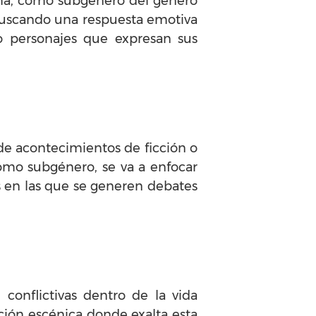
rama, como subgénero del género
 buscando una respuesta emotiva
o personajes que expresan sus
 de acontecimientos de ficción o
Como subgénero, se va a enfocar
s en las que se generen debates
onflictivas dentro de la vida
ción escénica donde exalta esta