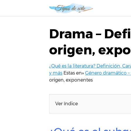
S
a
l
t
Drama – Defin
a
r
origen, exp
a
l
c
¿Qué es la literatura? Definición, Car
o
y más
Estas en»
Género dramático – C
n
origen, exponentes
t
e
n
i
Ver índice
d
o