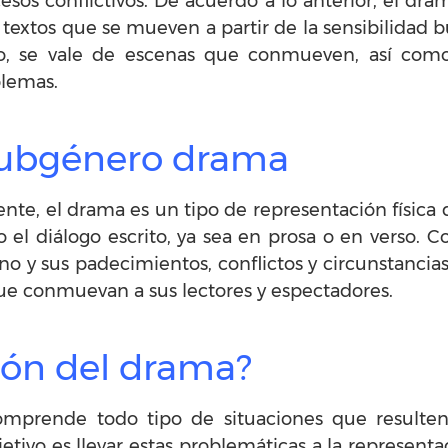
esos conflictivos. De acuerdo a lo anterior, el d
e textos que se mueven a partir de la sensibilidad
rlo, se vale de escenas que conmueven, así com
blemas.
 subgénero drama
nte, el drama es un tipo de representación física
el diálogo escrito, ya sea en prosa o en verso. 
o y sus padecimientos, conflictos y circunstancia
ue conmuevan a sus lectores y espectadores.
ción del drama?
prende todo tipo de situaciones que resulten c
ivo es llevar estas problemáticas a la representa