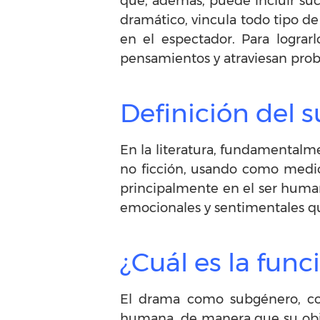
que, además, puede incluir suc
dramático, vincula todo tipo d
en el espectador. Para logra
pensamientos y atraviesan pro
Definición del
En la literatura, fundamentalme
no ficción, usando como medio 
principalmente en el ser human
emocionales y sentimentales q
¿Cuál es la fun
El drama como subgénero, com
humana, de manera que su objet