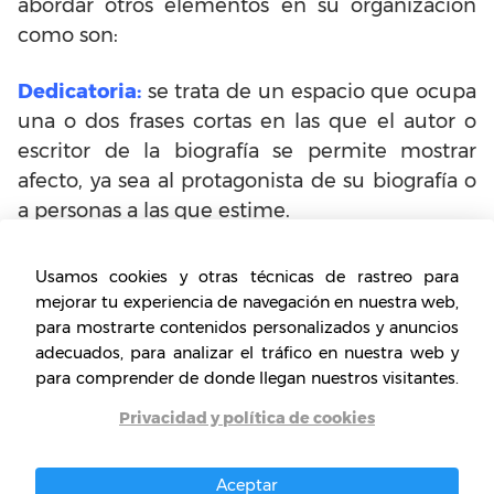
abordar otros elementos en su organización
como son:
Dedicatoria:
se trata de un espacio que ocupa
una o dos frases cortas en las que el autor o
escritor de la biografía se permite mostrar
afecto, ya sea al protagonista de su biografía o
a personas a las que estime.
Prefacio:
en esta sección el autor puede
Usamos cookies y otras técnicas de rastreo para
contar algunas de sus experiencias personales
mejorar tu experiencia de navegación en nuestra web,
en relación con el momento previo a
para mostrarte contenidos personalizados y anuncios
adecuados, para analizar el tráfico en nuestra web y
consolidar la biografía que va a presentar. En
para comprender de donde llegan nuestros visitantes.
este sentido, puede abordar temas como los
motivos que lo impulsaron a desarrollar su
Privacidad y política de cookies
trabajo, las razones y las herramientas de
investigación, por ejemplo.
Aceptar