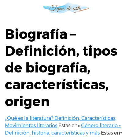
S
a
l
t
Biografía –
a
r
Definición, tipos
a
l
de biografía,
c
o
n
características,
t
e
origen
n
i
d
¿Qué es la literatura? Definición, Características,
o
Movimientos literarios
Estas en»
Género literario -
Definición, historia, características y más
Estas en»