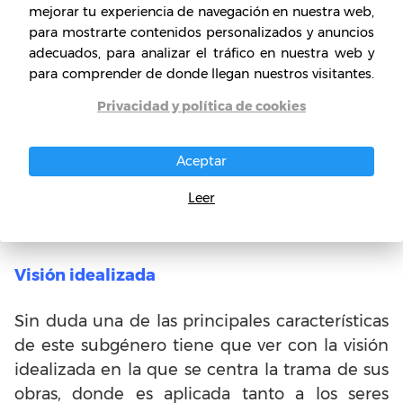
mejorar tu experiencia de navegación en nuestra web,
rurales, que, aunque presentados como
para mostrarte contenidos personalizados y anuncios
pastores, se tratan en realidad de cortesanos,
adecuados, para analizar el tráfico en nuestra web y
pues están caracterizados con formas de habla
para comprender de donde llegan nuestros visitantes.
y conducta similares a ellos.
Privacidad y política de cookies
Dentro de los personajes también pueden
aparecer seres mitológicos clásicos que
Aceptar
resultan ser determinantes para el curso de la
Leer
obra debido a sus intervenciones dentro de las
decisiones de los demás personajes.
Visión idealizada
Sin duda una de las principales características
de este subgénero tiene que ver con la visión
idealizada en la que se centra la trama de sus
obras, donde es aplicada tanto a los seres