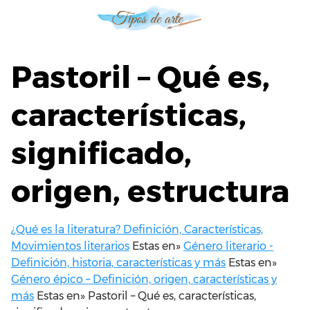
S
a
l
t
Pastoril – Qué es,
a
r
características,
a
l
significado,
c
o
n
origen, estructura
t
e
n
¿Qué es la literatura? Definición, Características,
i
Movimientos literarios
Estas en»
Género literario -
d
Definición, historia, características y más
Estas en»
o
Género épico – Definición, origen, características y
más
Estas en»
Pastoril – Qué es, características,