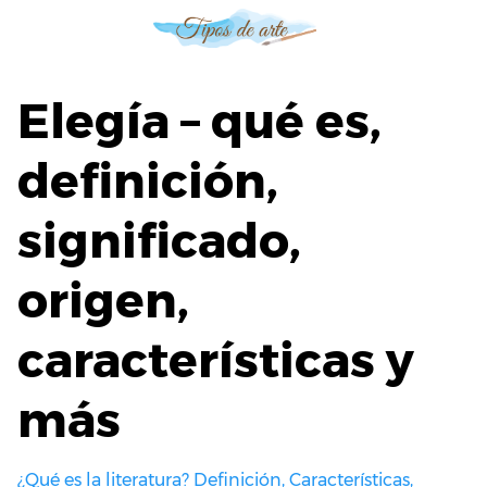
S
a
l
t
Elegía – qué es,
a
r
definición,
a
l
significado,
c
o
n
origen,
t
e
características y
n
i
más
d
o
¿Qué es la literatura? Definición, Características,