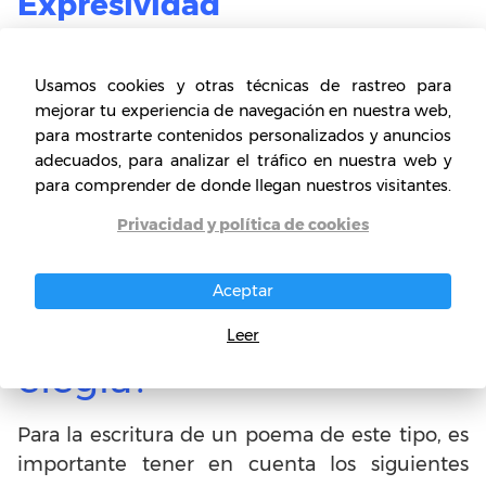
Expresividad
Esta es sin duda una de las características más
importantes de la
elegía
, dado que sus textos
Usamos cookies y otras técnicas de rastreo para
poéticos tienen una fuerte carga de
mejorar tu experiencia de navegación en nuestra web,
expresividad dado el tema al que se dirigen. Es
para mostrarte contenidos personalizados y anuncios
así que en la composición el autor expone sus
adecuados, para analizar el tráfico en nuestra web y
para comprender de donde llegan nuestros visitantes.
sentimientos de tristeza, dolor, pasión,
nostalgia y melancolía por la pérdida de
Privacidad y política de cookies
cualquier aspecto de la vida humana.
Aceptar
¿Cómo escribir una
Leer
elegía?
Para la escritura de un poema de este tipo, es
importante tener en cuenta los siguientes