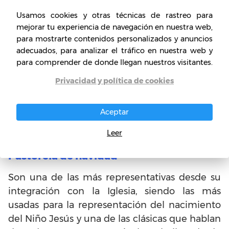
Usamos cookies y otras técnicas de rastreo para
mejorar tu experiencia de navegación en nuestra web,
Tipos de pastorela
para mostrarte contenidos personalizados y anuncios
adecuados, para analizar el tráfico en nuestra web y
Debido a la gran evolución que tuvo la
para comprender de donde llegan nuestros visitantes.
pastorela, es posible identificar varias
modalidades en las que fue usada la
Privacidad y política de cookies
composición de acuerdo a la intención y el
contexto. Así, existen los siguientes tipos de
Aceptar
pastorela:
Leer
Pastorela de navidad
Son una de las más representativas desde su
integración con la Iglesia, siendo las más
usadas para la representación del nacimiento
del Niño Jesús y una de las clásicas que hablan