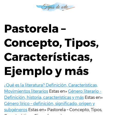
S
a
l
t
Pastorela –
a
r
Concepto, Tipos,
a
l
Características,
c
o
n
Ejemplo y más
t
e
n
¿Qué es la literatura? Definición, Características,
i
Movimientos literarios
Estas en»
Género literario -
d
Definición, historia, características y más
Estas en»
o
Género lírico – definición, significado, origen y
subgéneros
Estas en»
Pastorela – Concepto, Tipos,