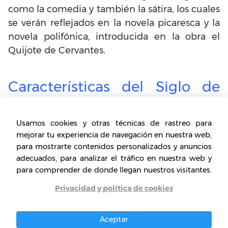
como la comedia y también la sátira, los cuales
se verán reflejados en la novela picaresca y la
novela polifónica, introducida en la obra el
Quijote de Cervantes.
Características del Siglo de
Oro
Luego de este recorrido, pasemos a ver las
Usamos cookies y otras técnicas de rastreo para
características más importantes de este
mejorar tu experiencia de navegación en nuestra web,
para mostrarte contenidos personalizados y anuncios
período en el que florece una gran parte de las
adecuados, para analizar el tráfico en nuestra web y
obras más importantes de España, de Europa y
para comprender de donde llegan nuestros visitantes.
en general, de la literatura universal:
Privacidad y política de cookies
Temáticas variadas
Aceptar