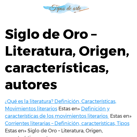
S
a
l
t
Siglo de Oro –
a
r
Literatura, Origen,
a
l
características,
c
o
n
autores
t
e
n
¿Qué es la literatura? Definición, Características,
i
Movimientos literarios
Estas en»
Definición y
d
características de los movimientos literarios
Estas en»
o
Corrientes literarias – Definición, características, Tipos
Estas en»
Siglo de Oro – Literatura, Origen,