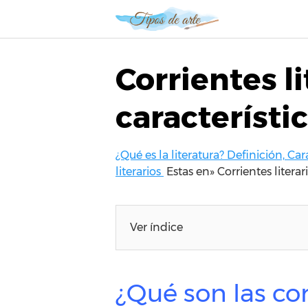
S
a
l
t
Corrientes li
a
r
característic
a
l
c
¿Qué es la literatura? Definición, Car
o
literarios
Estas en»
Corrientes literar
n
t
e
n
Ver índice
i
d
o
¿Qué son las cor