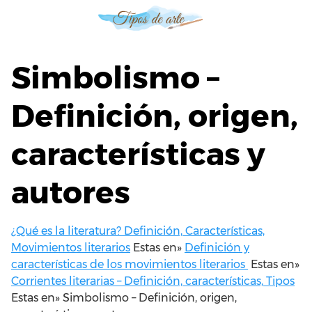
S
a
l
t
Simbolismo –
a
r
Definición, origen,
a
l
características y
c
o
n
autores
t
e
n
¿Qué es la literatura? Definición, Características,
i
Movimientos literarios
Estas en»
Definición y
d
características de los movimientos literarios
Estas en»
o
Corrientes literarias – Definición, características, Tipos
Estas en»
Simbolismo – Definición, origen,