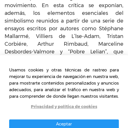
movimiento. En esta crítica se exponían,
además, los elementos esenciales del
simbolismo reunidos a partir de una serie de
ensayos escritos por autores como Stéphane
Mallarmé, Villiers de L’lse-Adam, Tristan
Corbiére, Arthur Rimbaud, Marceline
Desbordes-Valmore y “Pobre Lelian”, que
fueron caracterizados como malditos.
Usamos cookies y otras técnicas de rastreo para
Verlaine manifiesta que cada uno de los
mejorar tu experiencia de navegación en nuestra web,
genios presentes tiene, a la vez, una maldición.
para mostrarte contenidos personalizados y anuncios
Esto lo usó como una forma de acercarlos al
adecuados, para analizar el tráfico en nuestra web y
para comprender de donde llegan nuestros visitantes.
hermetismo y la idiosincrasia dentro de los
recursos para la escritura. Sus vidas trágicas, la
Privacidad y política de cookies
inclinación a tendencias autodestructivas de
los autores, entre otros aspectos, fueron
Aceptar