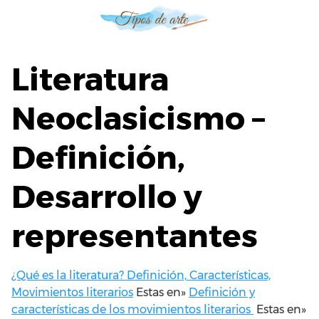
S
a
l
t
Literatura
a
r
Neoclasicismo –
a
l
Definición,
c
o
n
Desarrollo y
t
e
representantes
n
i
d
¿Qué es la literatura? Definición, Características,
o
Movimientos literarios
Estas en»
Definición y
características de los movimientos literarios
Estas en»