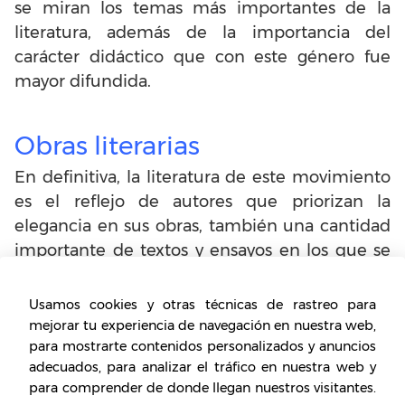
se miran los temas más importantes de la
literatura, además de la importancia del
carácter didáctico que con este género fue
mayor difundida.
Obras literarias
En definitiva, la literatura de este movimiento
es el reflejo de autores que priorizan la
elegancia en sus obras, también una cantidad
importante de textos y ensayos en los que se
empiezan a difundir ideas con intención
moralizante. Sus obras se distinguen por
Usamos cookies y otras técnicas de rastreo para
manejar un lenguaje sencillo, lo cual les
mejorar tu experiencia de navegación en nuestra web,
para mostrarte contenidos personalizados y anuncios
permite llegar a una mayor cantidad de
adecuados, para analizar el tráfico en nuestra web y
lectores facilitando su comprensión, el deber
para comprender de donde llegan nuestros visitantes.
ciudadano será uno de los ejes más