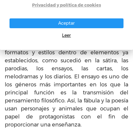
importante, así como el honor.
Privacidad y política de cookies
Por otro lado, es importante mencionar que
Aceptar
en los géneros literarios también se van a
Leer
presentar cambios importantes. Esto en la
medida en la que se articularon nuevos
formatos y estilos dentro de elementos ya
establecidos, como sucedió en la sátira, las
parodias, los ensayos, las cartas, los
melodramas y los diarios. El ensayo es uno de
los géneros más importantes en los que la
principal función es la transmisión del
pensamiento filosófico. Así, la fábula y la poesía
usan personajes y animales que ocupan el
papel de protagonistas con el fin de
proporcionar una enseñanza.