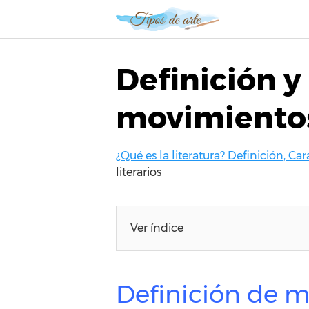
S
a
l
t
Definición y 
a
r
movimientos
a
l
c
¿Qué es la literatura? Definición, Car
o
literarios
n
t
e
n
Ver índice
i
d
o
Definición de m