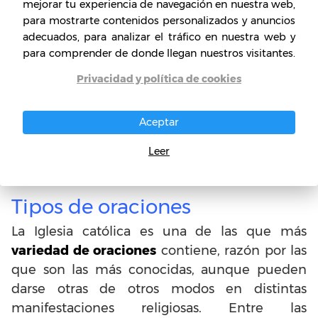
proceso. En algunos casos se pone de rodillas
mejorar tu experiencia de navegación en nuestra web,
para mostrarte contenidos personalizados y anuncios
frente a algún altar, figura o elemento en
adecuados, para analizar el tráfico en nuestra web y
particular. También hay quienes oran juntando
para comprender de donde llegan nuestros visitantes.
las palmas de sus manos, o abriendo los brazos
con las palmas hacia arriba. Otra de las
Privacidad y política de cookies
prácticas que se suma es el inclinar la cabeza,
cerrar los ojos, entre otras, que evidencian una
Aceptar
postura de actitud ascética frente a la
Leer
divinidad.
Tipos de oraciones
La Iglesia católica es una de las que más
variedad de oraciones
contiene, razón por las
que son las más conocidas, aunque pueden
darse otras de otros modos en distintas
manifestaciones religiosas. Entre las