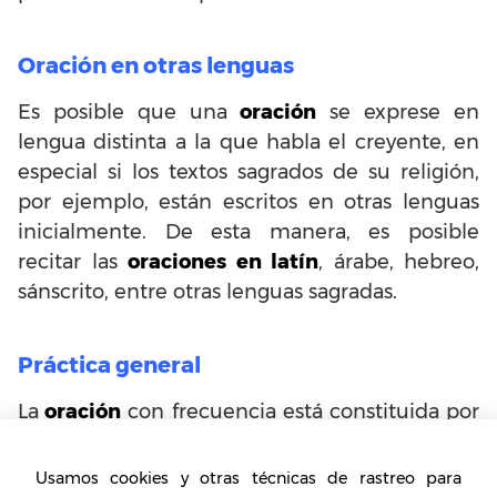
Oración en otras lenguas
Es posible que una
oración
se exprese en
lengua distinta a la que habla el creyente, en
especial si los textos sagrados de su religión,
por ejemplo, están escritos en otras lenguas
inicialmente. De esta manera, es posible
recitar las
oraciones en latín
, árabe, hebreo,
sánscrito, entre otras lenguas sagradas.
Práctica general
La
oración
con frecuencia está constituida por
una práctica en la que la persona adopta una
postura física en concreto para iniciar su
Usamos cookies y otras técnicas de rastreo para