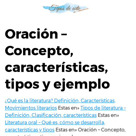
S
a
l
t
Oración –
a
r
Concepto,
a
l
características,
c
o
n
tipos y ejemplo
t
e
n
¿Qué es la literatura? Definición, Características,
i
Movimientos literarios
Estas en»
Tipos de literatura –
d
Definición, Clasificación, características
Estas en»
o
Literatura oral – Qué es, cómo se desarrolla,
características y tipos
Estas en»
Oración – Concepto,