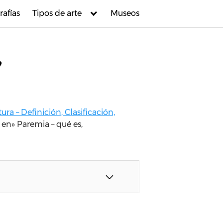
rafías
Tipos de arte
Museos
,
tura – Definición, Clasificación,
 en»
Paremia – qué es,