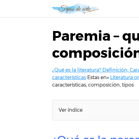
S
a
l
t
Paremia – qu
a
r
composición
a
l
c
¿Qué es la literatura? Definición, Car
o
características
Estas en»
Literatura o
n
características, composición, tipos
t
e
n
i
Ver índice
d
o