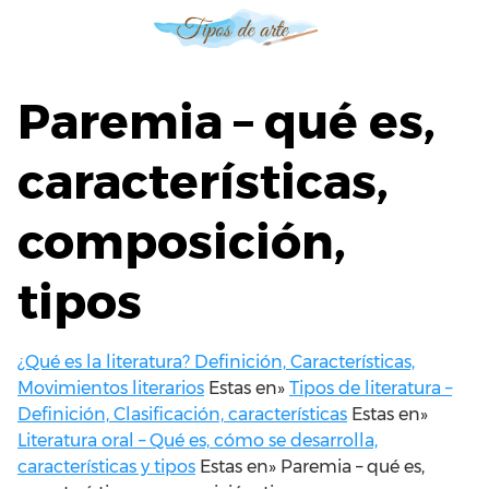
S
a
l
t
Paremia – qué es,
a
r
características,
a
l
composición,
c
o
n
tipos
t
e
n
¿Qué es la literatura? Definición, Características,
i
Movimientos literarios
Estas en»
Tipos de literatura –
d
Definición, Clasificación, características
Estas en»
o
Literatura oral – Qué es, cómo se desarrolla,
características y tipos
Estas en»
Paremia – qué es,