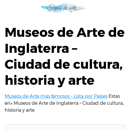
S
a
l
t
Museos de Arte de
a
r
Inglaterra –
a
l
Ciudad de cultura,
c
o
n
historia y arte
t
e
n
Museos de Arte más famosos – Lista por Países
Estas
i
en»
Museos de Arte de Inglaterra – Ciudad de cultura,
d
historia y arte
o