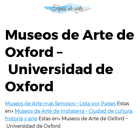
S
a
l
t
Museos de Arte de
a
r
Oxford –
a
l
Universidad de
c
o
n
Oxford
t
e
n
Museos de Arte más famosos – Lista por Países
Estas
i
en»
Museos de Arte de Inglaterra – Ciudad de cultura,
d
historia y arte
Estas en»
Museos de Arte de Oxford –
o
Universidad de Oxford