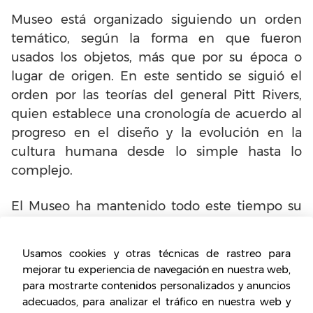
Museo está organizado siguiendo un orden
temático, según la forma en que fueron
usados los objetos, más que por su época o
lugar de origen. En este sentido se siguió el
orden por las teorías del general Pitt Rivers,
quien establece una cronología de acuerdo al
progreso en el diseño y la evolución en la
cultura humana desde lo simple hasta lo
complejo.
El Museo ha mantenido todo este tiempo su
organización original. Por ello, la exhibición
mostrada de está manera, con las variaciones
Usamos cookies y otras técnicas de rastreo para
históricas y regionales, es una característica
mejorar tu experiencia de navegación en nuestra web,
inusual y distintiva de este museo.
para mostrarte contenidos personalizados y anuncios
adecuados, para analizar el tráfico en nuestra web y