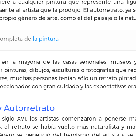
fiere a cualquier pintura que represente una fig
sente al artista que la produjo. El autorretrato, ya
u propio género de arte, como el del paisaje o la na
 completa de
la pintura
n la mayoría de las casas señoriales, museos y g
r pinturas, dibujos, esculturas o fotografías que re
res, muchas personas tenían sólo un retrato pintado 
eleccionados con gran cuidado y las expectativas era
y Autorretrato
iglo XVI, los artistas comenzaron a ponerse más 
s, el retrato se había vuelto más naturalista y m
nero se benefició del heroísmo del artista y se