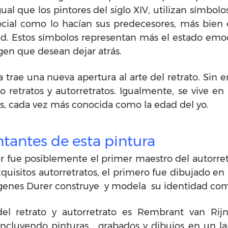
gual que los pintores del siglo XIV, utilizan símbolo
social como lo hacían sus predecesores, más bien e
ad. Estos símbolos representan más el estado emoc
gen que desean dejar atrás.
a trae una nueva apertura al arte del retrato. Sin
 retratos y autorretratos. Igualmente, se vive en
tos, cada vez más conocida como la edad del yo.
tantes de esta pintura
er fue posiblemente el primer maestro del autorret
xquisitos autorretratos, el primero fue dibujado e
mágenes Durer construye y modela su identidad como
del retrato y autorretrato es Rembrant van Ri
 incluyendo pinturas, grabados y dibujos en un l