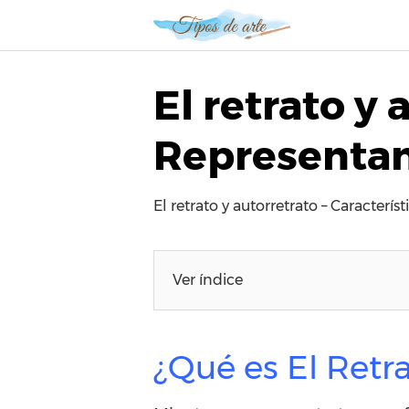
S
a
l
t
El retrato y 
a
r
Representan
a
l
c
El retrato y autorretrato – Caracterí
o
n
t
e
Ver índice
n
i
d
¿Qué es El Retra
o