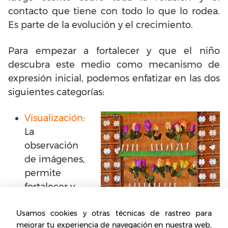
contacto que tiene con todo lo que lo rodea.
Es parte de la evolución y el crecimiento.
Para empezar a fortalecer y que el niño
descubra este medio como mecanismo de
expresión inicial, podemos enfatizar en las dos
siguientes categorías:
Visualización:
La
observación
de imágenes,
permite
fortalecer y
darle sentido
crítico al pensamiento. Una ventaja de
Usamos cookies y otras técnicas de rastreo para
mejorar tu experiencia de navegación en nuestra web,
esto, es no empezar a creer en lo que