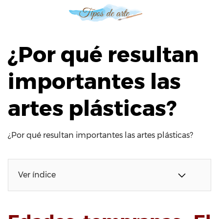
S
a
l
t
¿Por qué resultan
a
r
importantes las
a
l
artes plásticas?
c
o
n
t
¿Por qué resultan importantes las artes plásticas?
e
n
i
Ver índice
d
o