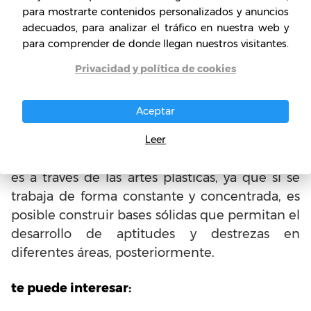
para mostrarte contenidos personalizados y anuncios
aparentemente se ve
adecuados, para analizar el tráfico en nuestra web y
para comprender de donde llegan nuestros visitantes.
Manualidades:
Esto se enfoca en las
creaciones manuales de cualquier tipo,
Privacidad y política de cookies
con cualquier material para producir y
fabricar.
Aceptar
Muchas personas creen en que es posible
Leer
trabajar y fortalecer competencias y habilidad
es a través de las artes plásticas, ya que si se
trabaja de forma constante y concentrada, es
posible construir bases sólidas que permitan el
desarrollo de aptitudes y destrezas en
diferentes áreas, posteriormente.
te puede interesar: